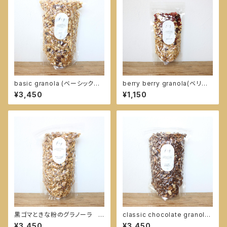
basic granola (ベーシック
berry berry granola(ベリー
グラノーラ) 600g
ベリーグラノーラ) 160g
¥3,450
¥1,150
黒ゴマときな粉のグラノーラ 6
classic chocolate granola
00ｇ
(クラシックショコラグラノーラ)
¥3,450
¥3,450