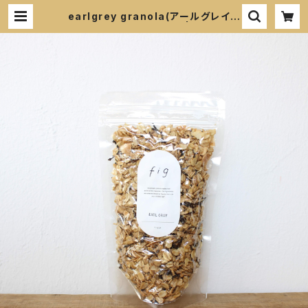
earlgrey granola(アールグレイグ
ラノーラ) 180g | fig