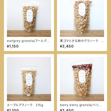
earlgrey granola(アールグレ
黒ゴマときな粉のグラノーラ 6
イグラノーラ) 180g
00ｇ
¥1,150
¥3,450
メープルグラノーラ 215ｇ
berry berry granola(ベリー
ベリーグラノーラ) 550g
¥1,100
¥3,450