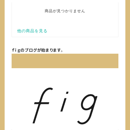
ｆｉｇのブログが始まります
。