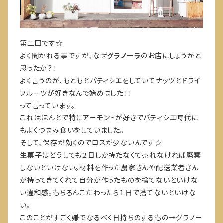
第二回です☆
よく聞かれる事ですが、なぜ
グラノーラ
のお店にしょうかと
思ったか？！
よく言うのが、もともとパティシエをしていてナッツとドライ
フルーツが好きなんで始めました！！
って言っています。
これはほんとで特にアーモンドが好きでパティシエ時代に
もよくつまみ食いをしていました。
そして、保存が効くのでロスが少ないんです☆
生菓子はどうしても２日しか持たなくて売れなければ廃棄
しないといけない。材料を作った農家さんや配送業者さん
が持ってきてくれて自分が作ったものを捨てないといけな
い違和感。もちろんこだわったら１日で捨てないといけな
い。
このことがすごく嫌でなるべく日持ちのするもの→グラノー